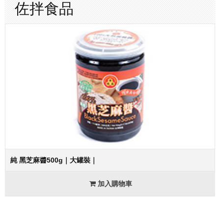
佐拌食品
連絡我們
訂單下載
純 黑芝麻醬500g｜大罐裝｜
加入購物車