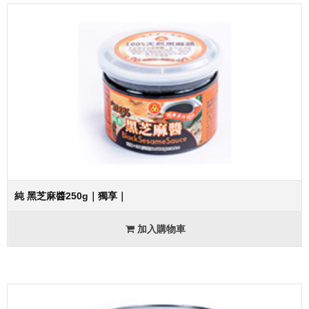
純 黑芝麻醬250g｜獨享｜
加入購物車